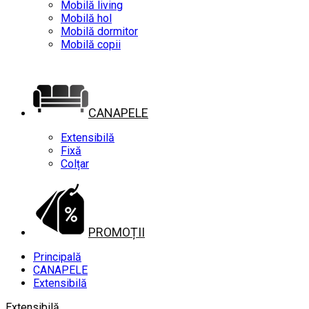
Mobilă living
Mobilă hol
Mobilă dormitor
Mobilă copii
CANAPELE
Extensibilă
Fixă
Colțar
PROMOȚII
Principală
CANAPELE
Extensibilă
Extensibilă