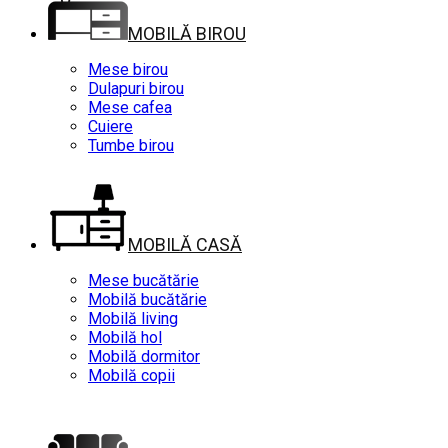
MOBILĂ BIROU
Mese birou
Dulapuri birou
Mese cafea
Cuiere
Tumbe birou
MOBILĂ CASĂ
Mese bucătărie
Mobilă bucătărie
Mobilă living
Mobilă hol
Mobilă dormitor
Mobilă copii