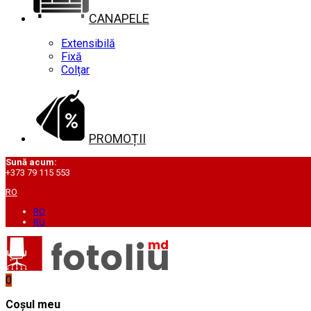
CANAPELE
Extensibilă
Fixă
Colțar
PROMOȚII
Sună acum:
+373 79 115 553
RO
RO
RU
0
Coșul meu