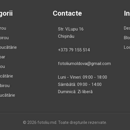
orii
Contacte
I
irou
Des
Str. V.Lupu 16
Chișinău
birou
Bl
bucătărie
Loc
+373 79 155 514
bar
fotoliumoldova@gmail.com
rou
cătărie
Luni - Vineri: 09:00 - 18:00
Sâmbătă: 09:00 - 14:00
 birou
Duminică: Zi liberă
ucătărie
© 2026 fotoliu.md. Toate drepturile rezervate.