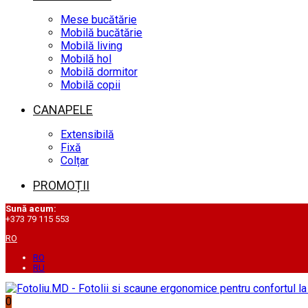
Mese bucătărie
Mobilă bucătărie
Mobilă living
Mobilă hol
Mobilă dormitor
Mobilă copii
CANAPELE
Extensibilă
Fixă
Colțar
PROMOȚII
Sună acum:
+373 79 115 553
RO
RO
RU
0