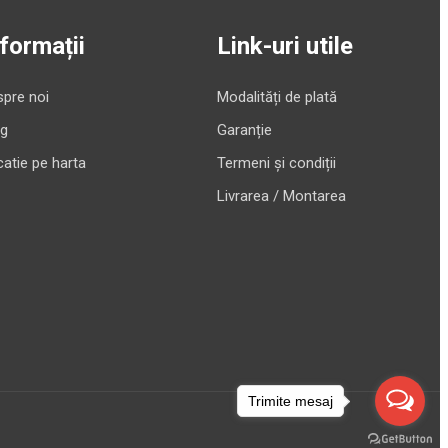
nformații
Link-uri utile
pre noi
Modalități de plată
og
Garanție
atie pe harta
Termeni și condiții
Livrarea / Montarea
Trimite mesaj