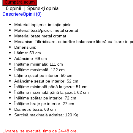
0 opinii
|
Spune-ţi opinia
Descriere
Opinii (0)
Material tapițerie: imitație piele
Material bază/picior: metal cromat
Material brațe:metal cromat
Mecanism:Tilt(ridicare- coborâre balansare liberă cu fixare în po
Dimensiuni:
Lățime: 53 cm
Adâncime: 69 cm
Înălțime minimală: 111 cm
Înălțime maximală: 122 cm
Lățime șezut pe interior: 50 cm
Adâncime șezut pe interior: 52 cm
Înălțime minimală până la șezut: 51 cm
Înălțime maximală până la șezut: 62 cm
Înălțime spătar pe interior: 72 cm
Înălțime brațe pe interior: 27 cm
Diametru bază: 68 cm
Sarcină maximală admisa: 120 Kg
Livrarea se execută timp de 24-48 ore.