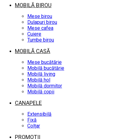
MOBILĂ BIROU
Mese birou
Dulapuri birou
Mese cafea
Cuiere
Tumbe birou
MOBILĂ CASĂ
Mese bucătărie
Mobilă bucătărie
Mobilă living
Mobilă hol
Mobilă dormitor
Mobilă copii
CANAPELE
Extensibilă
Fixă
Colțar
PROMOȚII