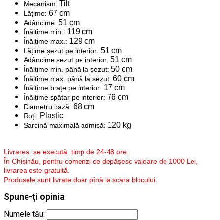
Tilt
Mecanism:
67 cm
Lățime:
51 cm
Adâncime:
119 cm
Înălțime min.:
129 cm
Înălțime max.:
51 cm
Lățime șezut pe interior:
51 cm
Adâncime șezut pe interior:
50 cm
Înălțime min. până la șezut:
60 cm
Înălțime max. până la șezut:
17 cm
Înălțime brațe pe interior:
76 cm
Înălțime spătar pe interior:
68 cm
Diametru bază:
Plastic
Roți:
120 kg
Sarcină maximală admisă:
Livrarea se execută timp de 24-48 ore.
În Chișinău, pentru comenzi ce depășesc valoare de 1000 Lei,
livrarea este gratuită.
Produsele sunt livrate doar pînă la scara blocului.
Spune-ţi opinia
Numele tău: