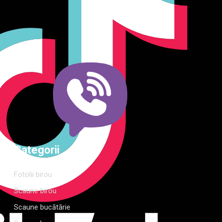
o gamă variată de mobilier pentru birou, bucătărie, living,
dormitor și grădină. Calitate, funcționalitate și design
modern pentru orice spațiu.Îți punem la dispoziție soluții
complete de amenajare direct de la producător, cu garanție
extinsă și consultanță gratuită pentru proiectul tău
Categorii
Fotolii birou
Scaune birou
Scaune bucătărie