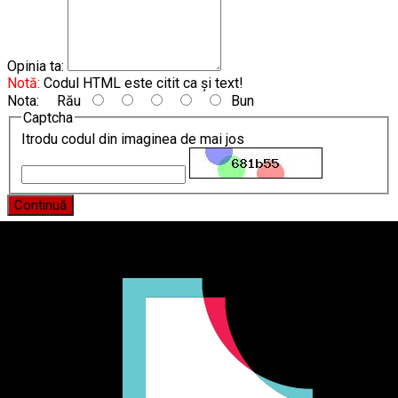
Opinia ta:
Notă:
Codul HTML este citit ca şi text!
Nota:
Rău
Bun
Captcha
Itrodu codul din imaginea de mai jos
Continuă
Producător și importator de mobilier în Chișinău. Descoperă