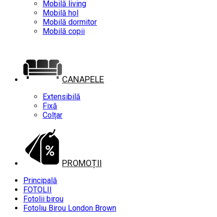
Mobilă living
Mobilă hol
Mobilă dormitor
Mobilă copii
CANAPELE
Extensibilă
Fixă
Colțar
PROMOȚII
Principală
FOTOLII
Fotolii birou
Fotoliu Birou London Brown