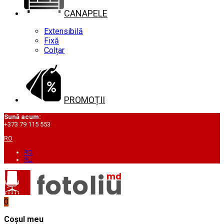
CANAPELE
Extensibilă
Fixă
Colțar
PROMOȚII
Sună acum:
+373 79 115 553
RO
RO
RU
0
Coșul meu