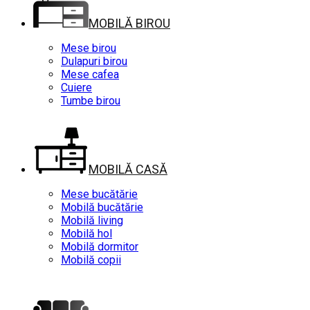
MOBILĂ BIROU
Mese birou
Dulapuri birou
Mese cafea
Cuiere
Tumbe birou
MOBILĂ CASĂ
Mese bucătărie
Mobilă bucătărie
Mobilă living
Mobilă hol
Mobilă dormitor
Mobilă copii