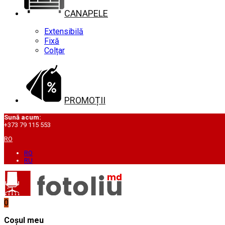
CANAPELE
Extensibilă
Fixă
Colțar
PROMOȚII
Sună acum:
+373 79 115 553
RO
RO
RU
0
Coșul meu