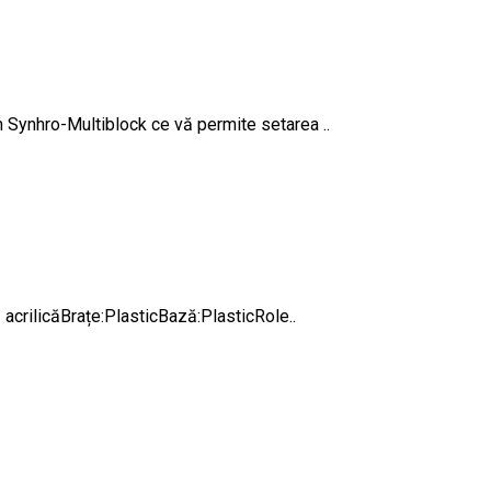
Synhro-Multiblock ce vă permite setarea ..
acrilicăBrațe:PlasticBază:PlasticRole..