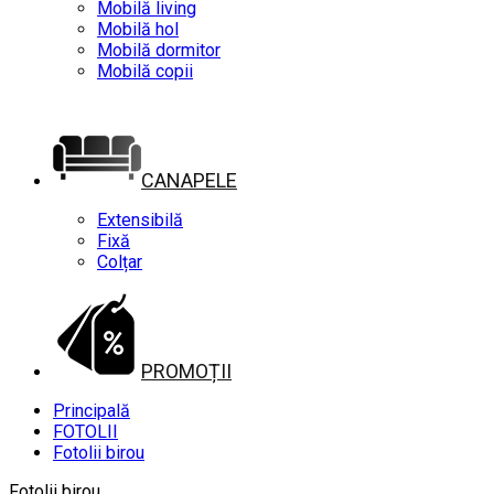
Mobilă living
Mobilă hol
Mobilă dormitor
Mobilă copii
CANAPELE
Extensibilă
Fixă
Colțar
PROMOȚII
Principală
FOTOLII
Fotolii birou
Fotolii birou