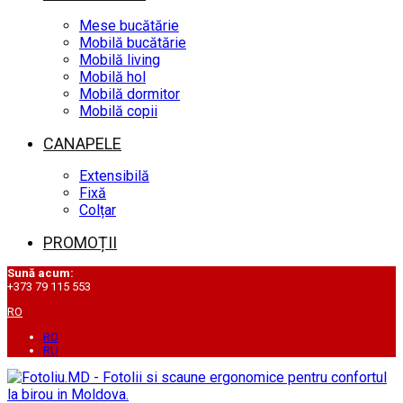
Mese bucătărie
Mobilă bucătărie
Mobilă living
Mobilă hol
Mobilă dormitor
Mobilă copii
CANAPELE
Extensibilă
Fixă
Colțar
PROMOȚII
Sună acum:
+373 79 115 553
RO
RO
RU