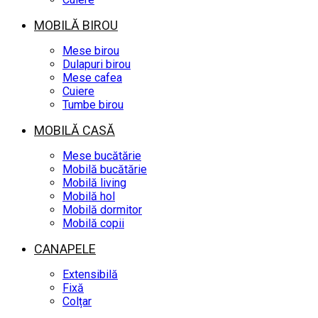
MOBILĂ BIROU
Mese birou
Dulapuri birou
Mese cafea
Cuiere
Tumbe birou
MOBILĂ CASĂ
Mese bucătărie
Mobilă bucătărie
Mobilă living
Mobilă hol
Mobilă dormitor
Mobilă copii
CANAPELE
Extensibilă
Fixă
Colțar