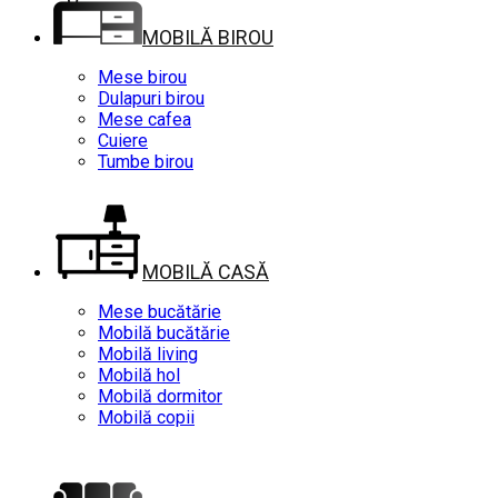
MOBILĂ BIROU
Mese birou
Dulapuri birou
Mese cafea
Cuiere
Tumbe birou
MOBILĂ CASĂ
Mese bucătărie
Mobilă bucătărie
Mobilă living
Mobilă hol
Mobilă dormitor
Mobilă copii