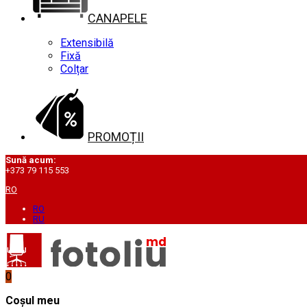
CANAPELE
Extensibilă
Fixă
Colțar
PROMOȚII
Sună acum:
+373 79 115 553
RO
RO
RU
0
Coșul meu