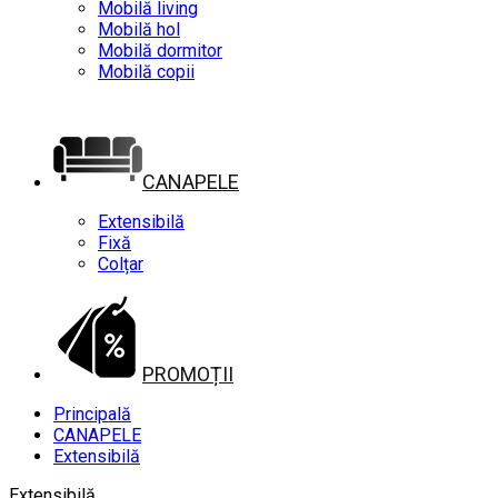
Mobilă living
Mobilă hol
Mobilă dormitor
Mobilă copii
CANAPELE
Extensibilă
Fixă
Colțar
PROMOȚII
Principală
CANAPELE
Extensibilă
Extensibilă