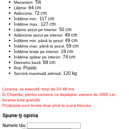
Tilt
Mecanism:
64 cm
Lățime:
72 cm
Adâncime:
117 cm
Înălțime min.:
127 cm
Înălțime max.:
50 cm
Lățime șezut pe interior:
49 cm
Adâncime șezut pe interior:
49 cm
Înălțime min. până la șezut:
59 cm
Înălțime max. până la șezut:
19 cm
Înălțime brațe pe interior:
74 cm
Înălțime spătar pe interior:
68 cm
Diametru bază:
Plastic
Roți:
120 kg
Sarcină maximală admisă:
Livrarea se execută timp de 24-48 ore.
În Chișinău, pentru comenzi ce depășesc valoare de 1000 Lei,
livrarea este gratuită.
Produsele sunt livrate doar pînă la scara blocului.
Spune-ţi opinia
Numele tău: