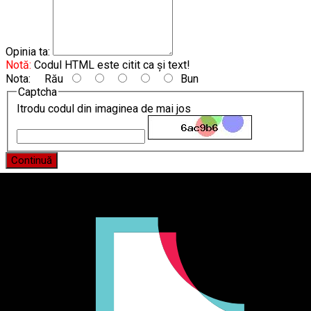
Opinia ta:
Notă:
Codul HTML este citit ca şi text!
Nota:
Rău
Bun
Captcha
Itrodu codul din imaginea de mai jos
Continuă
Producător și importator de mobilier în Chișinău. Descoperă