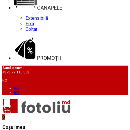
CANAPELE
Extensibilă
Fixă
Colțar
PROMOȚII
Sună acum:
+373 79 115 553
RO
RO
RU
0
Coșul meu