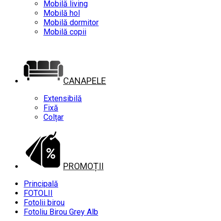
Mobilă living
Mobilă hol
Mobilă dormitor
Mobilă copii
CANAPELE
Extensibilă
Fixă
Colțar
PROMOȚII
Principală
FOTOLII
Fotolii birou
Fotoliu Birou Grey Alb