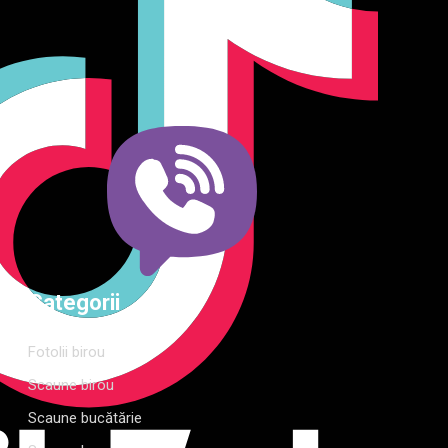
o gamă variată de mobilier pentru birou, bucătărie, living,
dormitor și grădină. Calitate, funcționalitate și design
modern pentru orice spațiu.Îți punem la dispoziție soluții
complete de amenajare direct de la producător, cu garanție
extinsă și consultanță gratuită pentru proiectul tău
Categorii
Fotolii birou
Scaune birou
Scaune bucătărie