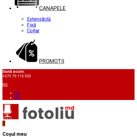
CANAPELE
Extensibilă
Fixă
Colțar
PROMOȚII
Sună acum:
+373 79 115 553
RO
RO
RU
0
Coșul meu