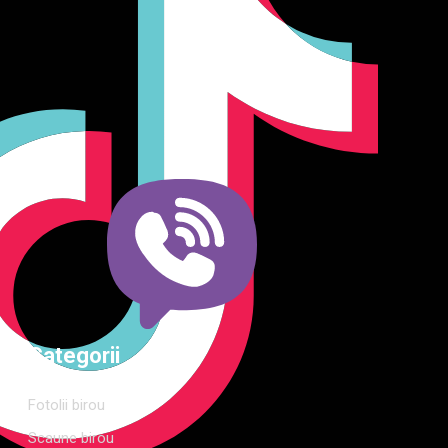
Producător și importator de mobilier în Chișinău. Descoperă
o gamă variată de mobilier pentru birou, bucătărie, living,
dormitor și grădină. Calitate, funcționalitate și design
modern pentru orice spațiu.Îți punem la dispoziție soluții
complete de amenajare direct de la producător, cu garanție
extinsă și consultanță gratuită pentru proiectul tău
Categorii
Fotolii birou
Scaune birou