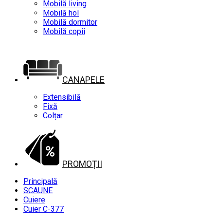
Mobilă living
Mobilă hol
Mobilă dormitor
Mobilă copii
CANAPELE
Extensibilă
Fixă
Colțar
PROMOȚII
Principală
SCAUNE
Cuiere
Cuier C-377