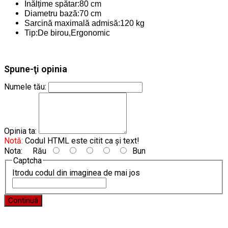
Înălțime spătar:80 cm
Diametru bază:70 cm
Sarcină maximală admisă:120 kg
Tip:De birou,Ergonomic
Spune-ţi opinia
Numele tău:
Opinia ta:
Notă:
Codul HTML este citit ca şi text!
Nota:
Rău
Bun
Captcha
Itrodu codul din imaginea de mai jos
Continuă