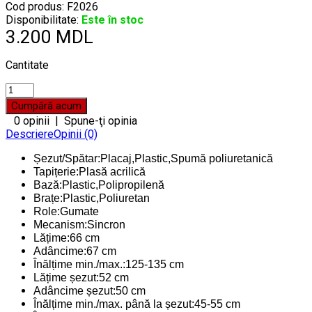
Cod produs:
F2026
Disponibilitate:
Este în stoc
3.200 MDL
Cantitate
0 opinii
|
Spune-ţi opinia
Descriere
Opinii (0)
Șezut/Spătar:Placaj,Plastic,Spumă poliuretanică
Tapițerie:Plasă acrilică
Bază:Plastic,Polipropilenă
Brațe:Plastic,Poliuretan
Role:Gumate
Mecanism:Sincron
Lățime:66 cm
Adâncime:67 cm
Înălțime min./max.:125-135 cm
Lățime șezut:52 cm
Adâncime șezut:50 cm
Înălțime min./max. până la șezut:45-55 cm