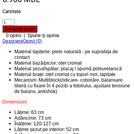
Cantitate
0 opinii
|
Spune-ţi opinia
Descriere
Opinii (0)
Material tapițerie: piele naturală - pe suprafața de
contact
Material bază/picior: oțel cromat
Material șezut/spătar: placaj / spumă poleuretanică
Material brațe: oțel cromat cu topuri moi, tapițate
Mecanism: Multiblock(ridicare- coborâre, balansare
liberă cu fixare în 4 poziții a fotoliului, ajustare tensiune
de balans, antishok)
Dimensiuni:
Lățime: 63 cm
Adâncime: 73 cm
Înălțime: 120-127 cm
Lățime șezut pe interior: 52 cm