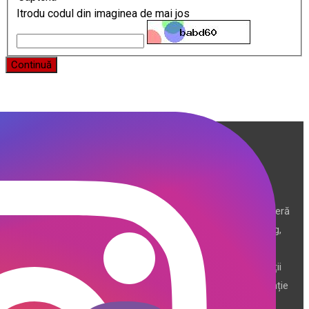
Itrodu codul din imaginea de mai jos
Continuă
Producător și importator de mobilier în Chișinău. Descoperă
o gamă variată de mobilier pentru birou, bucătărie, living,
dormitor și grădină. Calitate, funcționalitate și design
modern pentru orice spațiu.Îți punem la dispoziție soluții
complete de amenajare direct de la producător, cu garanție
extinsă și consultanță gratuită pentru proiectul tău