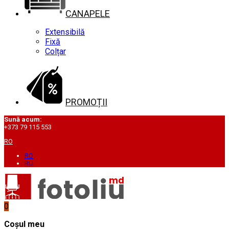
CANAPELE
Extensibilă
Fixă
Colțar
PROMOȚII
Sună acum:
+373 79 115 553
RO
RO
RU
0
Coșul meu