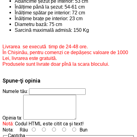
Adâncime șezut pe interior: 53 cm
Înălțime până la șezut: 54-61 cm
Înălțime spătar pe interior: 72 cm
Înălțime brațe pe interior: 23 cm
Diametru bază: 75 cm
Sarcină maximală admisă: 150 Kg
Livrarea se execută timp de 24-48 ore.
În Chișinău, pentru comenzi ce depășesc valoare de 1000
Lei, livrarea este gratuită.
Produsele sunt livrate doar pînă la scara blocului.
Spune-ţi opinia
Numele tău:
Opinia ta:
Notă:
Codul HTML este citit ca şi text!
Nota:
Rău
Bun
Captcha