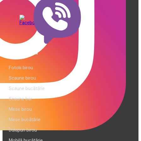
Categorii
Fotolii birou
Scaune birou
Scaune bucătărie
Scaune bar
Mese birou
Mese bucătărie
Dulapuri birou
Mobilă bucătărie