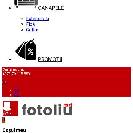
CANAPELE
Extensibilă
Fixă
Colțar
PROMOȚII
Sună acum:
+373 79 115 553
RO
RO
RU
0
Coșul meu