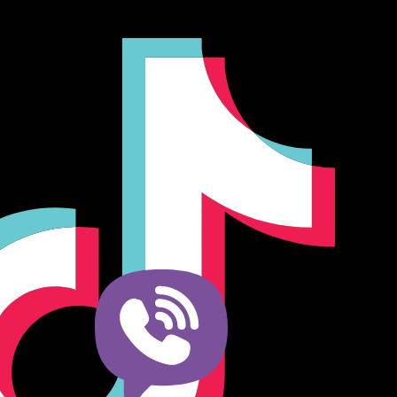
Producător și importator de mobilier în Chișinău. Descoperă
o gamă variată de mobilier pentru birou, bucătărie, living,
dormitor și grădină. Calitate, funcționalitate și design
modern pentru orice spațiu.Îți punem la dispoziție soluții
complete de amenajare direct de la producător, cu garanție
extinsă și consultanță gratuită pentru proiectul tău