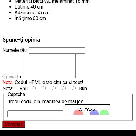
Material blat:PAL melaminat 18 mm
Lățime:40 cm
Adâncime:55 cm
Înălțime:60 cm
Spune-ţi opinia
Numele tău:
Opinia ta:
Notă:
Codul HTML este citit ca şi text!
Nota:
Rău
Bun
Captcha
Itrodu codul din imaginea de mai jos
Continuă