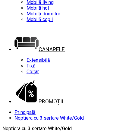
Mobilă living
Mobilă hol
Mobilă dormitor
Mobilă copii
CANAPELE
Extensibilă
Fixă
Colțar
PROMOȚII
Principală
Noptiera cu 3 sertare White/Gold
Noptiera cu 3 sertare White/Gold