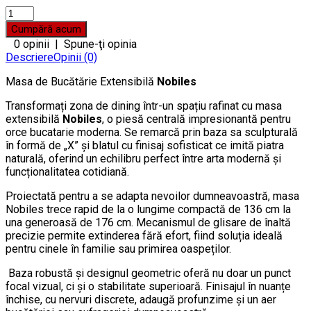
0 opinii
|
Spune-ţi opinia
Descriere
Opinii (0)
Masa de Bucătărie Extensibilă
Nobiles
Transformați zona de dining într-un spațiu rafinat cu masa
extensibilă
Nobiles
, o piesă centrală impresionantă pentru
orce bucatarie moderna. Se remarcă prin baza sa sculpturală
în formă de „X” și blatul cu finisaj sofisticat ce imită piatra
naturală, oferind un echilibru perfect între arta modernă și
funcționalitatea cotidiană.
Proiectată pentru a se adapta nevoilor dumneavoastră, masa
Nobiles trece rapid de la o lungime compactă de 136 cm la
una generoasă de 176 cm. Mecanismul de glisare de înaltă
precizie permite extinderea fără efort, fiind soluția ideală
pentru cinele în familie sau primirea oaspeților.
Baza robustă și designul geometric oferă nu doar un punct
focal vizual, ci și o stabilitate superioară. Finisajul în nuanțe
închise, cu nervuri discrete, adaugă profunzime și un aer