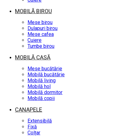
MOBILĂ BIROU
Mese birou
Dulapuri birou
Mese cafea
Cuiere
Tumbe birou
MOBILĂ CASĂ
Mese bucătărie
Mobilă bucătărie
Mobilă living
Mobilă hol
Mobilă dormitor
Mobilă copii
CANAPELE
Extensibilă
Fixă
Colțar