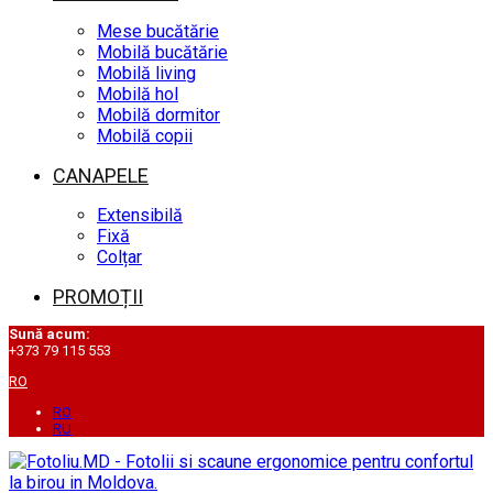
Mese bucătărie
Mobilă bucătărie
Mobilă living
Mobilă hol
Mobilă dormitor
Mobilă copii
CANAPELE
Extensibilă
Fixă
Colțar
PROMOȚII
Sună acum:
+373 79 115 553
RO
RO
RU