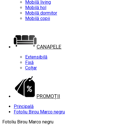
Mobilă living
Mobilă hol
Mobilă dormitor
Mobilă copii
CANAPELE
Extensibilă
Fixă
Colțar
PROMOȚII
Principală
Fotoliu Birou Marco negru
Fotoliu Birou Marco negru