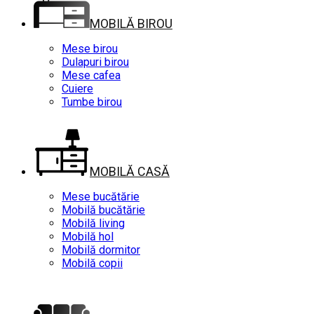
MOBILĂ BIROU
Mese birou
Dulapuri birou
Mese cafea
Cuiere
Tumbe birou
MOBILĂ CASĂ
Mese bucătărie
Mobilă bucătărie
Mobilă living
Mobilă hol
Mobilă dormitor
Mobilă copii