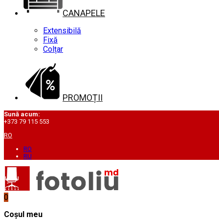
CANAPELE
Extensibilă
Fixă
Colțar
PROMOȚII
Sună acum:
+373 79 115 553
RO
RO
RU
0
Coșul meu