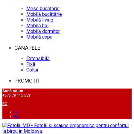
Mese bucătărie
Mobilă bucătărie
Mobilă living
Mobilă hol
Mobilă dormitor
Mobilă copii
CANAPELE
Extensibilă
Fixă
Colțar
PROMOȚII
Sună acum:
+373 79 115 553
RO
RO
RU