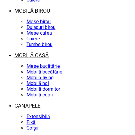
MOBILĂ BIROU
Mese birou
Dulapuri birou
Mese cafea
Cuiere
Tumbe birou
MOBILĂ CASĂ
Mese bucătărie
Mobilă bucătărie
Mobilă living
Mobilă hol
Mobilă dormitor
Mobilă copii
CANAPELE
Extensibilă
Fixă
Colțar