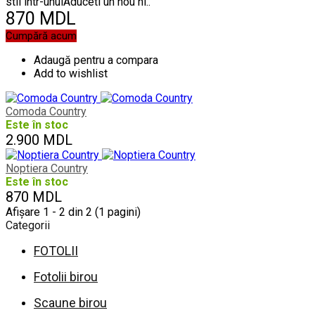
stil intr-unulAduceti un nou ni..
870 MDL
Cumpără acum
Adaugă pentru a compara
Add to wishlist
Comoda Country
Este în stoc
2.900 MDL
Noptiera Country
Este în stoc
870 MDL
Afişare 1 - 2 din 2 (1 pagini)
Categorii
FOTOLII
Fotolii birou
Scaune birou