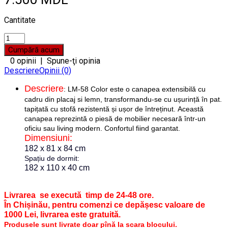
Cantitate
0 opinii
|
Spune-ţi opinia
Descriere
Opinii (0)
Descriere
: LM-58 Color este o canapea extensibilă cu
cadru din placaj si lemn, transformandu-se cu ușurință în pat.
tapițată cu stofă rezistentă și ușor de întreținut.
Această
canapea reprezintă o piesă de mobilier necesară într-un
oficiu sau living modern. Confortul fiind garantat.
Dimensiuni:
182 x 81 x 84 cm
Spațiu de dormit:
182 x 110 x 40 cm
Livrarea se execută timp de 24-48 ore.
În Chișinău, pentru comenzi ce depășesc valoare de
1000 Lei, livrarea este gratuită.
Produsele sunt livrate doar pînă la scara blocului.