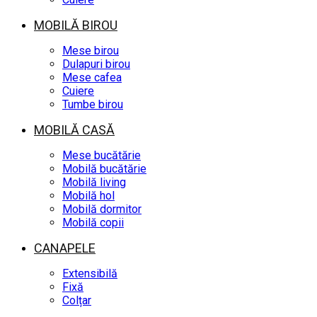
MOBILĂ BIROU
Mese birou
Dulapuri birou
Mese cafea
Cuiere
Tumbe birou
MOBILĂ CASĂ
Mese bucătărie
Mobilă bucătărie
Mobilă living
Mobilă hol
Mobilă dormitor
Mobilă copii
CANAPELE
Extensibilă
Fixă
Colțar