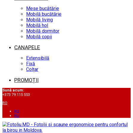
Mese bucătărie
Mobilă bucătărie
Mobilă living
Mobilă hol
Mobilă dormitor
Mobilă copii
CANAPELE
Extensibilă
Fixă
Colțar
PROMOȚII
Sună acum:
+373 79 115 553
RO
RO
RU