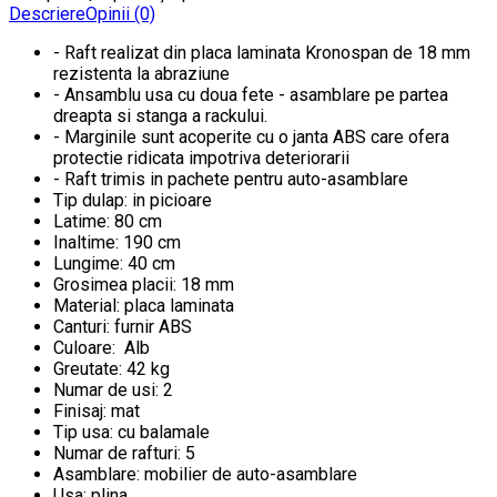
Descriere
Opinii (0)
- Raft realizat din placa laminata Kronospan de 18 mm
rezistenta la abraziune
- Ansamblu usa cu doua fete - asamblare pe partea
dreapta si stanga a rackului.
- Marginile sunt acoperite cu o janta ABS care ofera
protectie ridicata impotriva deteriorarii
- Raft trimis in pachete pentru auto-asamblare
Tip dulap: in picioare
Latime: 80 cm
Inaltime: 190 cm
Lungime: 40 cm
Grosimea placii: 18 mm
Material: placa laminata
Canturi: furnir ABS
Culoare: Alb
Greutate: 42 kg
Numar de usi: 2
Finisaj: mat
Tip usa: cu balamale
Numar de rafturi: 5
Asamblare: mobilier de auto-asamblare
Usa: plina