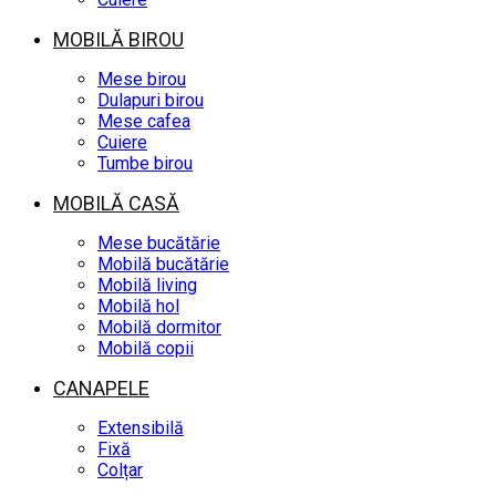
MOBILĂ BIROU
Mese birou
Dulapuri birou
Mese cafea
Cuiere
Tumbe birou
MOBILĂ CASĂ
Mese bucătărie
Mobilă bucătărie
Mobilă living
Mobilă hol
Mobilă dormitor
Mobilă copii
CANAPELE
Extensibilă
Fixă
Colțar