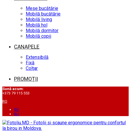
Mese bucătărie
Mobilă bucătărie
Mobilă living
Mobilă hol
Mobilă dormitor
Mobilă copii
CANAPELE
Extensibilă
Fixă
Colțar
PROMOȚII
Sună acum:
+373 79 115 553
RO
RO
RU