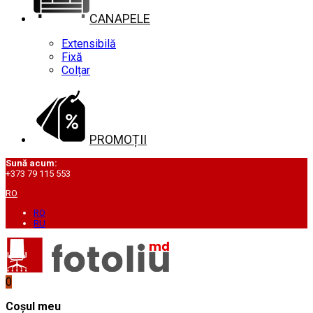
CANAPELE
Extensibilă
Fixă
Colțar
PROMOȚII
Sună acum:
+373 79 115 553
RO
RO
RU
0
Coșul meu