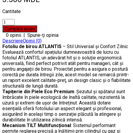
Cantitate
0 opinii
|
Spune-ţi opinia
Descriere
Opinii (0)
Fotoliu de birou ATLANTIS
– Stil Universal și Confort Zilnic
Evaluează confortul spațiului dumneavoastră de lucru cu
fotoliul ATLANTIS, un adevărat hit și o soluție ergonomică
universală, fiind perfect potrivit atât pentru manageri, cât și
pentru angajații de birou. Proiectat pentru a asigura o postură
corectă pe durata întregii zile, acest model se remarcă printr-
un raport excelent calitate-preț, un design clasic și o fiabilitate
structurală de lungă durată.
Tapițerie din Piele Eco Premium
: Șezutul și spătarul sunt
îmbrăcate în piele ecologică de înaltă calitate, rezistentă la
uzură și extrem de ușor de întreținut. Această dotare
esențială oferă fotoliului un aspect elegant și profesional,
asigurând în același timp o senzație plăcută la atingere și
durabilitate în utilizarea zilnică intensă.
Mecanism TILT Multifuncțional
: Sistemul performant
permite reglarea precisă a înălțimii prin cilindrul cu gaz și