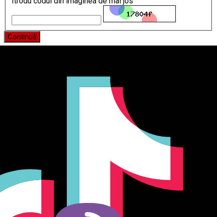
Itrodu codul din imaginea de mai jos
Continuă
Producător și importator de mobilier în Chișinău. Descoperă
o gamă variată de mobilier pentru birou, bucătărie, living,
dormitor și grădină. Calitate, funcționalitate și design
modern pentru orice spațiu.Îți punem la dispoziție soluții
complete de amenajare direct de la producător, cu garanție
extinsă și consultanță gratuită pentru proiectul tău