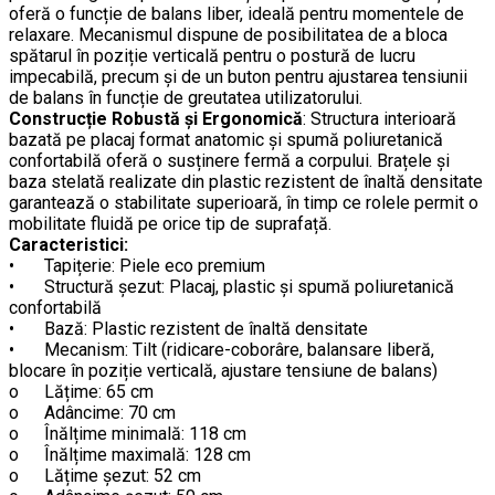
oferă o funcție de balans liber, ideală pentru momentele de
relaxare. Mecanismul dispune de posibilitatea de a bloca
spătarul în poziție verticală pentru o postură de lucru
impecabilă, precum și de un buton pentru ajustarea tensiunii
de balans în funcție de greutatea utilizatorului.
Construcție Robustă și Ergonomică
: Structura interioară
bazată pe placaj format anatomic și spumă poliuretanică
confortabilă oferă o susținere fermă a corpului. Brațele și
baza stelată realizate din plastic rezistent de înaltă densitate
garantează o stabilitate superioară, în timp ce rolele permit o
mobilitate fluidă pe orice tip de suprafață.
Caracteristici:
•
Tapițerie: Piele eco premium
•
Structură șezut: Placaj, plastic și spumă poliuretanică
confortabilă
•
Bază: Plastic rezistent de înaltă densitate
•
Mecanism: Tilt (ridicare-coborâre, balansare liberă,
blocare în poziție verticală, ajustare tensiune de balans)
o
Lățime: 65 cm
o
Adâncime: 70 cm
o
Înălțime minimală: 118 cm
o
Înălțime maximală: 128 cm
o
Lățime șezut: 52 cm