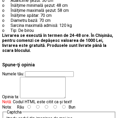
o
Adâncime șezut: 50 cm
o
Înălțime minimală șezut: 48 cm
o
Înălțime maximală șezut: 58 cm
o
Înălțime spătar: 70 cm
o
Diametru bază: 70 cm
o
Sarcina maximală admisă: 120 kg
o
Tip: De birou
Livrarea se execută în termen de 24-48 ore. În Chișinău,
pentru comenzi ce depășesc valoarea de 1000 Lei,
livrarea este gratuită. Produsele sunt livrate până la
scara blocului.
Spune-ţi opinia
Numele tău:
Opinia ta:
Notă:
Codul HTML este citit ca şi text!
Nota:
Rău
Bun
Captcha