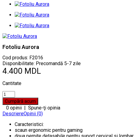
Fotoliu Aurora
Cod produs:
F2016
Disponibilitate: Precomandă 5-7 zile
4.400 MDL
Cantitate
0 opinii
|
Spune-ţi opinia
Descriere
Opinii (0)
Caracteristici:
scaun ergonomic pentru gaming
doua pernite detasabile pentru suport cervical si lombar