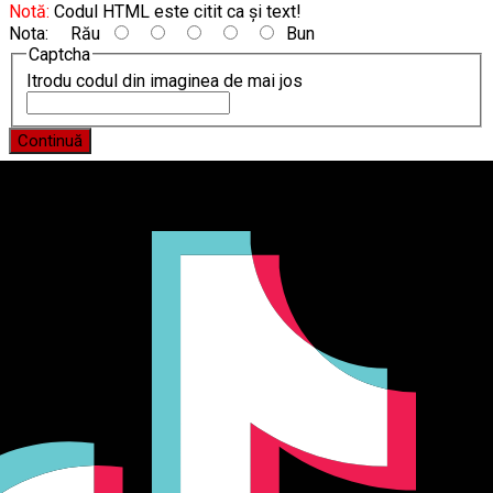
Notă:
Codul HTML este citit ca şi text!
Nota:
Rău
Bun
Captcha
Itrodu codul din imaginea de mai jos
Continuă
Producător și importator de mobilier în Chișinău. Descoperă
o gamă variată de mobilier pentru birou, bucătărie, living,
dormitor și grădină. Calitate, funcționalitate și design
modern pentru orice spațiu.Îți punem la dispoziție soluții