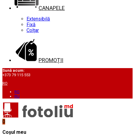
CANAPELE
Extensibilă
Fixă
Colțar
PROMOȚII
Sună acum:
+373 79 115 553
RO
RO
RU
0
Coșul meu