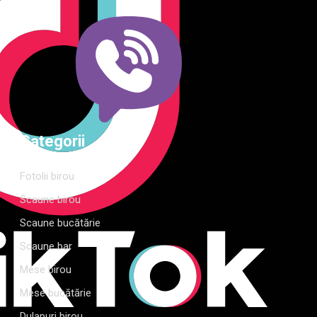
complete de amenajare direct de la producător, cu garanție
extinsă și consultanță gratuită pentru proiectul tău
Categorii
Fotolii birou
Scaune birou
Scaune bucătărie
Scaune bar
Mese birou
Mese bucătărie
Dulapuri birou