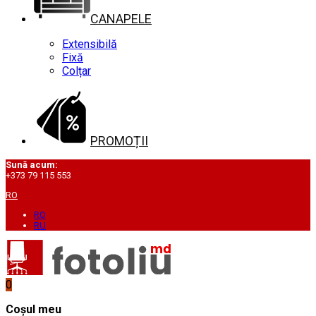
CANAPELE
Extensibilă
Fixă
Colțar
PROMOȚII
Sună acum:
+373 79 115 553
RO
RO
RU
0
Coșul meu