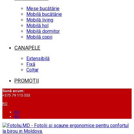
Mese bucătărie
Mobilă bucătărie
Mobilă living
Mobilă hol
Mobilă dormitor
Mobilă copii
CANAPELE
Extensibilă
Fixă
Colțar
PROMOȚII
Sună acum:
+373 79 115 553
RO
RO
RU