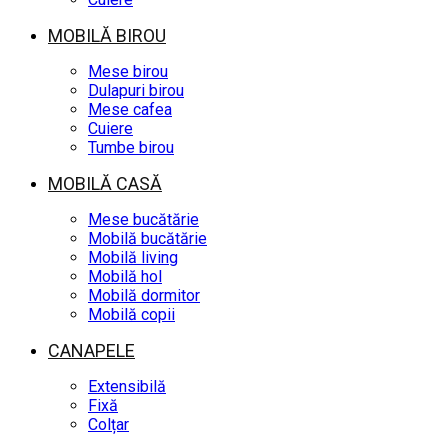
MOBILĂ BIROU
Mese birou
Dulapuri birou
Mese cafea
Cuiere
Tumbe birou
MOBILĂ CASĂ
Mese bucătărie
Mobilă bucătărie
Mobilă living
Mobilă hol
Mobilă dormitor
Mobilă copii
CANAPELE
Extensibilă
Fixă
Colțar