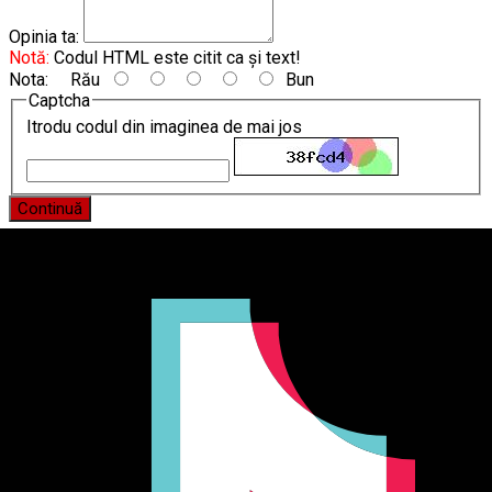
Opinia ta:
Notă:
Codul HTML este citit ca şi text!
Nota:
Rău
Bun
Captcha
Itrodu codul din imaginea de mai jos
Continuă
Producător și importator de mobilier în Chișinău. Descoperă
o gamă variată de mobilier pentru birou, bucătărie, living,