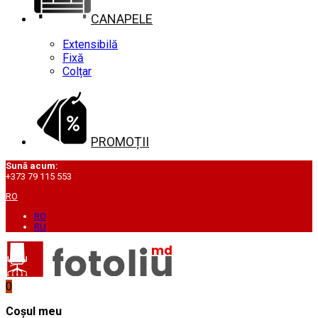
CANAPELE
Extensibilă
Fixă
Colțar
PROMOȚII
Sună acum:
+373 79 115 553
RO
RO
RU
0
Coșul meu