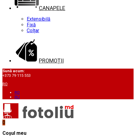
CANAPELE
Extensibilă
Fixă
Colțar
PROMOȚII
Sună acum:
+373 79 115 553
RO
RO
RU
0
Coșul meu