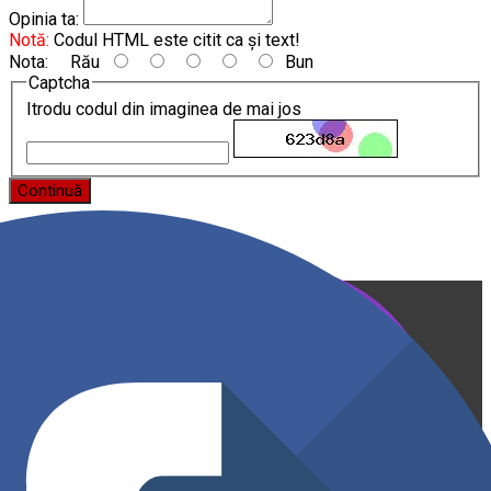
Opinia ta:
Notă:
Codul HTML este citit ca şi text!
Nota:
Rău
Bun
Captcha
Itrodu codul din imaginea de mai jos
Continuă
Producător și importator de mobilier în Chișinău. Descoperă
o gamă variată de mobilier pentru birou, bucătărie, living,
dormitor și grădină. Calitate, funcționalitate și design