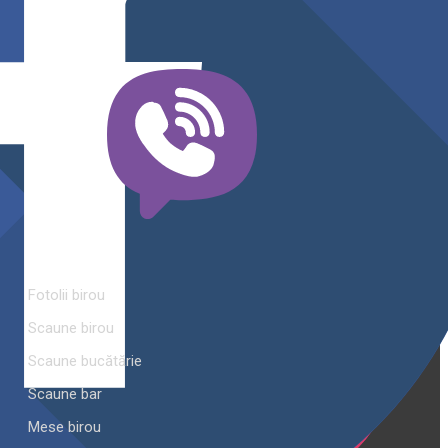
modern pentru orice spațiu.Îți punem la dispoziție soluții
complete de amenajare direct de la producător, cu garanție
extinsă și consultanță gratuită pentru proiectul tău
Categorii
Fotolii birou
Scaune birou
Scaune bucătărie
Scaune bar
Mese birou