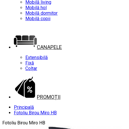
Mobilă living
Mobilă hol
Mobilă dormitor
Mobilă copii
CANAPELE
Extensibilă
Fixă
Colțar
PROMOȚII
Principală
Fotoliu Birou Miro HB
Fotoliu Birou Miro HB