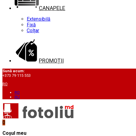
CANAPELE
Extensibilă
Fixă
Colțar
PROMOȚII
Sună acum:
+373 79 115 553
RO
RO
RU
0
Coșul meu