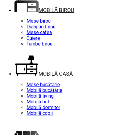
MOBILĂ BIROU
Mese birou
Dulapuri birou
Mese cafea
Cuiere
Tumbe birou
MOBILĂ CASĂ
Mese bucătărie
Mobilă bucătărie
Mobilă living
Mobilă hol
Mobilă dormitor
Mobilă copii