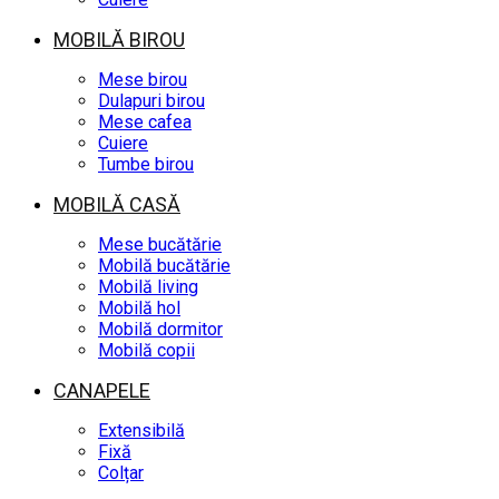
MOBILĂ BIROU
Mese birou
Dulapuri birou
Mese cafea
Cuiere
Tumbe birou
MOBILĂ CASĂ
Mese bucătărie
Mobilă bucătărie
Mobilă living
Mobilă hol
Mobilă dormitor
Mobilă copii
CANAPELE
Extensibilă
Fixă
Colțar