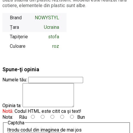
cotiere, elementele din plastic sunt albe.
Brand
NOWYSTYL
Țara
Ucraina
Tapițerie
stofa
Culoare
roz
Spune-ţi opinia
Numele tău:
Opinia ta:
Notă:
Codul HTML este citit ca şi text!
Nota:
Rău
Bun
Captcha
Itrodu codul din imaginea de mai jos