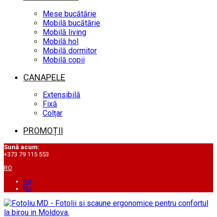
Mese bucătărie
Mobilă bucătărie
Mobilă living
Mobilă hol
Mobilă dormitor
Mobilă copii
CANAPELE
Extensibilă
Fixă
Colțar
PROMOȚII
Sună acum:
+373 79 115 553
RO
RO
RU