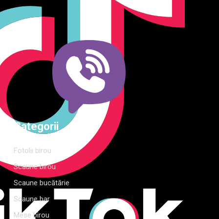
dormitor și grădină. Calitate, funcționalitate și design
modern pentru orice spațiu.Îți punem la dispoziție soluții
complete de amenajare direct de la producător, cu garanție
extinsă și consultanță gratuită pentru proiectul tău
Categorii
Fotolii birou
Scaune birou
Scaune bucătărie
Scaune bar
Mese birou