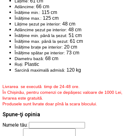
61 cm
Lățime:
66 cm
Adâncime:
115 cm
Înălțime min.:
125 cm
Înălțime max.:
48 cm
Lățime șezut pe interior:
48 cm
Adâncime șezut pe interior:
51 cm
Înălțime min. până la șezut:
61 cm
Înălțime max. până la șezut:
20 cm
Înălțime brațe pe interior:
73 cm
Înălțime spătar pe interior:
68 cm
Diametru bază:
Plastic
Roți:
120 kg
Sarcină maximală admisă:
Livrarea se execută timp de 24-48 ore.
În Chișinău, pentru comenzi ce depășesc valoare de 1000 Lei,
livrarea este gratuită.
Produsele sunt livrate doar pînă la scara blocului.
Spune-ţi opinia
Numele tău: