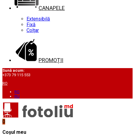
CANAPELE
Extensibilă
Fixă
Colțar
PROMOȚII
Sună acum:
+373 79 115 553
RO
RO
RU
0
Coșul meu