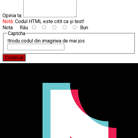
Opinia ta:
Notă:
Codul HTML este citit ca şi text!
Nota:
Rău
Bun
Captcha
Itrodu codul din imaginea de mai jos
Continuă
Producător și importator de mobilier în Chișinău. Descoperă
o gamă variată de mobilier pentru birou, bucătărie, living,