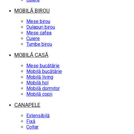
MOBILĂ BIROU
Mese birou
Dulapuri birou
Mese cafea
Cuiere
Tumbe birou
MOBILĂ CASĂ
Mese bucătărie
Mobilă bucătărie
Mobilă living
Mobilă hol
Mobilă dormitor
Mobilă copii
CANAPELE
Extensibilă
Fixă
Colțar