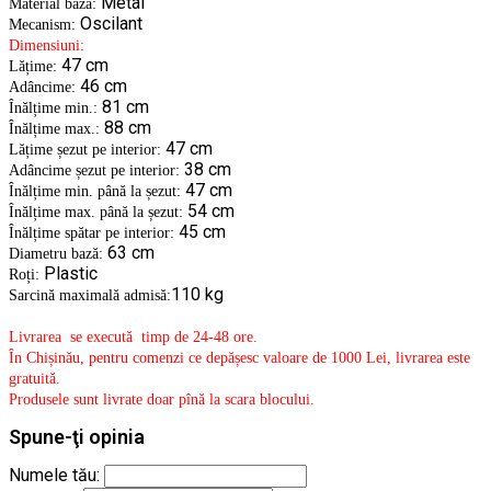
Metal
Material bază:
Oscilant
Mecanism:
Dimensiuni:
47 cm
Lățime:
46 cm
Adâncime:
81 cm
Înălțime min.:
88 cm
Înălțime max.:
47 cm
Lățime șezut pe interior:
38 cm
Adâncime șezut pe interior:
47 cm
Înălțime min. până la șezut:
54 cm
Înălțime max. până la șezut:
45 cm
Înălțime spătar pe interior:
63 cm
Diametru bază:
Plastic
Roți:
110 kg
Sarcină maximală admisă:
Livrarea se execută timp de 24-48 ore.
În Chișinău, pentru comenzi ce depășesc valoare de 1000 Lei, livrarea este
gratuită.
Produsele sunt livrate doar pînă la scara blocului.
Spune-ţi opinia
Numele tău: