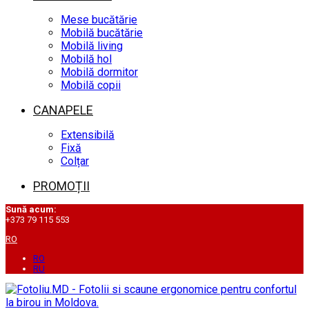
Mese bucătărie
Mobilă bucătărie
Mobilă living
Mobilă hol
Mobilă dormitor
Mobilă copii
CANAPELE
Extensibilă
Fixă
Colțar
PROMOȚII
Sună acum:
+373 79 115 553
RO
RO
RU