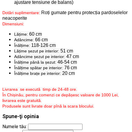
ajustare tensiune de balans)
Roți gumate pentru protecția pardoselelor
Dotări suplimentare:
neacoperite
Dimensiuni:
60 cm
Lățime:
66 cm
Adâncime:
118-126 cm
Înălțime:
51 cm
Lățime șezut pe interior:
47 cm
Adâncime șezut pe interior:
46-54 cm
Înălțime până la șezut:
76 cm
Înălțime spătar pe interior:
20 cm
Înălțime brațe pe interior:
Livrarea se execută timp de 24-48 ore.
În Chișinău, pentru comenzi ce depășesc valoare de 1000 Lei,
livrarea este gratuită.
Produsele sunt livrate doar pînă la scara blocului.
Spune-ţi opinia
Numele tău: