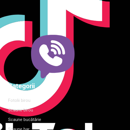
o gamă variată de mobilier pentru birou, bucătărie, living,
dormitor și grădină. Calitate, funcționalitate și design
modern pentru orice spațiu.Îți punem la dispoziție soluții
complete de amenajare direct de la producător, cu garanție
extinsă și consultanță gratuită pentru proiectul tău
Categorii
Fotolii birou
Scaune birou
Scaune bucătărie
Scaune bar