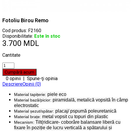
Fotoliu Birou Remo
Cod produs:
F2160
Disponibilitate:
Este în stoc
3.700 MDL
Cantitate
0 opinii
|
Spune-ţi opinia
Descriere
Opinii (0)
piele eco
Material tapițerie:
piramidală, metalică vopsită în câmp
Material bază/picior:
electrostatic
placaj/ pspumă poleuretanică
Material șezut/spătar:
metal vopsit cu topuri din plastic
Material brațe:
Tilt(ridicare- coborâre balansare liberă cu
Mecanism:
fixare în poziție de lucru verticală a spătarului și