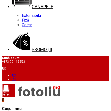
CANAPELE
Extensibilă
Fixă
Colțar
PROMOȚII
Sună acum:
+373 79 115 553
RO
RO
RU
0
Coșul meu