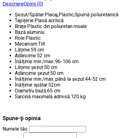
Descriere
Opinii (0)
Șezut/Spătar:Placaj,Plastic,Spumă poliuretanică
Tapițerie:Plasă acrilică
Brațe:Plastic din poliuretan moale
Bază:aluminiu
Role:Plastic
Mecanism:Tilt
Lățime:59 cm
Adâncime:52 cm
Înălțime min./max.:96-106 cm
Lățime șezut:50 cm
Adâncime șezut:50 cm
Înălțime min./max. până la șezut:44-52 cm
Înălțime spătar:52cm
Diametru bază:65 cm
Sarcină maximală admisă:120 kg
Spune-ţi opinia
Numele tău: