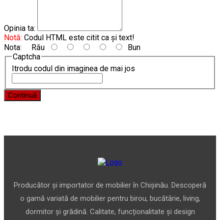
Opinia ta:
Notă:
Codul HTML este citit ca şi text!
Nota:
Rău
Bun
Captcha
Itrodu codul din imaginea de mai jos
Continuă
Producător și importator de mobilier în Chișinău. Descoperă
o gamă variată de mobilier pentru birou, bucătărie, living,
dormitor și grădină. Calitate, funcționalitate și design