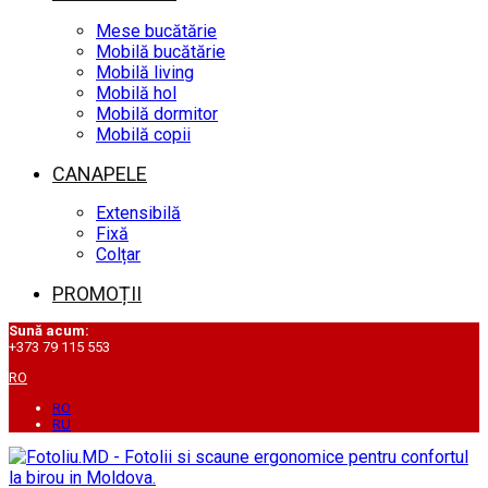
Mese bucătărie
Mobilă bucătărie
Mobilă living
Mobilă hol
Mobilă dormitor
Mobilă copii
CANAPELE
Extensibilă
Fixă
Colțar
PROMOȚII
Sună acum:
+373 79 115 553
RO
RO
RU