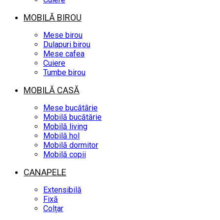
MOBILĂ BIROU
Mese birou
Dulapuri birou
Mese cafea
Cuiere
Tumbe birou
MOBILĂ CASĂ
Mese bucătărie
Mobilă bucătărie
Mobilă living
Mobilă hol
Mobilă dormitor
Mobilă copii
CANAPELE
Extensibilă
Fixă
Colțar