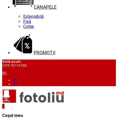
CANAPELE
Extensibilă
Fixă
Colțar
PROMOȚII
Sună acum:
+373 79 115 553
RO
RO
RU
0
Coșul meu