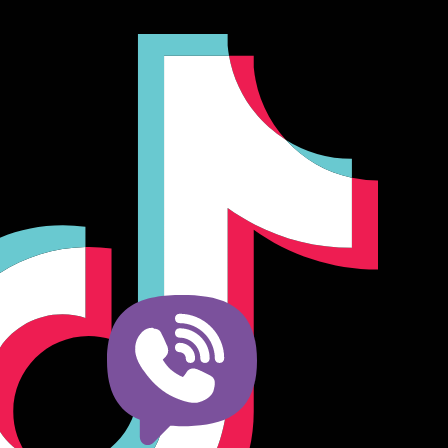
Producător și importator de mobilier în Chișinău. Descoperă
o gamă variată de mobilier pentru birou, bucătărie, living,
dormitor și grădină. Calitate, funcționalitate și design
modern pentru orice spațiu.Îți punem la dispoziție soluții
complete de amenajare direct de la producător, cu garanție
extinsă și consultanță gratuită pentru proiectul tău