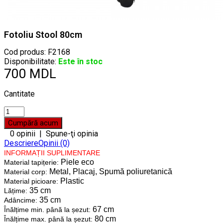
Fotoliu Stool 80cm
Cod produs:
F2168
Disponibilitate:
Este în stoc
700 MDL
Cantitate
0 opinii
|
Spune-ţi opinia
Descriere
Opinii (0)
INFORMAȚII SUPLIMENTARE
Piele eco
Material tapițerie:
Metal, Placaj, Spumă poliuretanică
Material corp:
Plastic
Material picioare:
35 cm
Lățime:
35 cm
Adâncime:
67 cm
Înălțime min. până la șezut:
80 cm
Înălțime max. până la șezut: