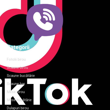
extinsă și consultanță gratuită pentru proiectul tău
Categorii
Fotolii birou
Scaune birou
Scaune bucătărie
Scaune bar
Mese birou
Mese bucătărie
Dulapuri birou