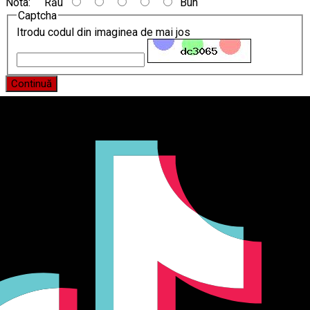
Nota:
Rău
Bun
Captcha
Itrodu codul din imaginea de mai jos
Continuă
Producător și importator de mobilier în Chișinău. Descoperă
o gamă variată de mobilier pentru birou, bucătărie, living,
dormitor și grădină. Calitate, funcționalitate și design
modern pentru orice spațiu.Îți punem la dispoziție soluții
complete de amenajare direct de la producător, cu garanție