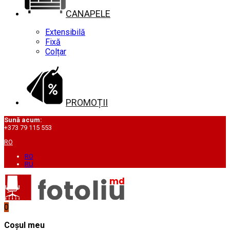
CANAPELE
Extensibilă
Fixă
Colțar
PROMOȚII
Sună acum:
+373 79 115 553
RO
RO
RU
0
Coșul meu