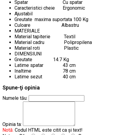
Spatar
Cu spatar
Caracteristici cheie
Ergonomic
Ajustabil
Greutate maxima suportata 100 Kg
Culoare
Albastru
MATERIALE
Material tapiterie
Textil
Material cadru
Polipropilena
Material roti
Plastic
DIMENSIUNI
Greutate
14.7 Kg
Latime spatar
43 cm
Inaltime
78 cm
Latime sezut
40 cm
Spune-ţi opinia
Numele tău:
Opinia ta:
Notă:
Codul HTML este citit ca şi text!