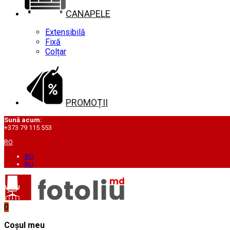
CANAPELE
Extensibilă
Fixă
Colțar
PROMOȚII
Sună acum:
+373 79 115 553
RO
RO
RU
0
Coșul meu