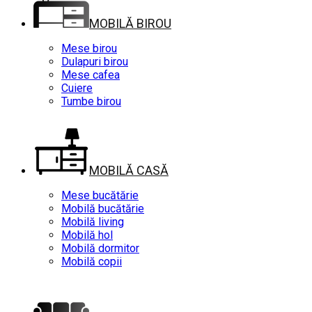
MOBILĂ BIROU
Mese birou
Dulapuri birou
Mese cafea
Cuiere
Tumbe birou
MOBILĂ CASĂ
Mese bucătărie
Mobilă bucătărie
Mobilă living
Mobilă hol
Mobilă dormitor
Mobilă copii