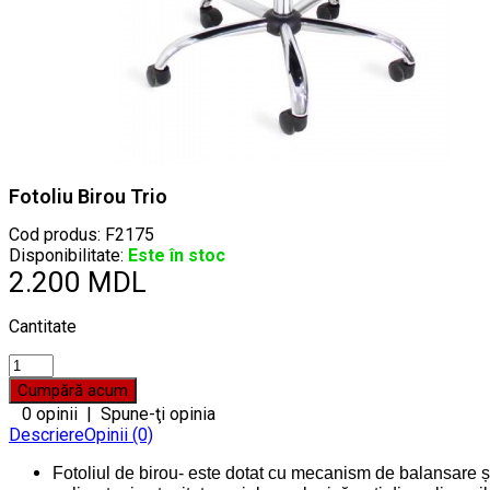
Fotoliu Birou Trio
Cod produs:
F2175
Disponibilitate:
Este în stoc
2.200 MDL
Cantitate
0 opinii
|
Spune-ţi opinia
Descriere
Opinii (0)
Fotoliul de birou- este dotat cu mecanism de balansare ș