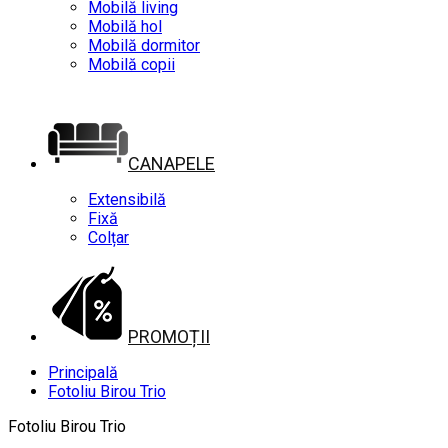
Mobilă living
Mobilă hol
Mobilă dormitor
Mobilă copii
CANAPELE
Extensibilă
Fixă
Colțar
PROMOȚII
Principală
Fotoliu Birou Trio
Fotoliu Birou Trio