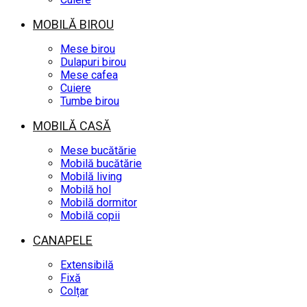
MOBILĂ BIROU
Mese birou
Dulapuri birou
Mese cafea
Cuiere
Tumbe birou
MOBILĂ CASĂ
Mese bucătărie
Mobilă bucătărie
Mobilă living
Mobilă hol
Mobilă dormitor
Mobilă copii
CANAPELE
Extensibilă
Fixă
Colțar