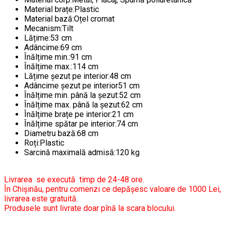
Material brațe:Plastic
Material bază:Oțel cromat
Mecanism:Tilt
Lățime:53 cm
Adâncime:69 cm
Înălțime min.:91 cm
Înălțime max.:114 cm
Lățime șezut pe interior:48 cm
Adâncime șezut pe interior51 cm
Înălțime min. până la șezut:52 cm
Înălțime max. până la șezut:62 cm
Înălțime brațe pe interior:21 cm
Înălțime spătar pe interior:74 cm
Diametru bază:68 cm
Roți:Plastic
Sarcină maximală admisă:120 kg
Livrarea se execută timp de 24-48 ore.
În Chișinău, pentru comenzi ce depășesc valoare de 1000 Lei,
livrarea este gratuită.
Produsele sunt livrate doar pînă la scara blocului.