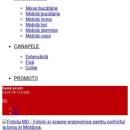
Mese bucătărie
Mobilă bucătărie
Mobilă living
Mobilă hol
Mobilă dormitor
Mobilă copii
CANAPELE
Extensibilă
Fixă
Colțar
PROMOȚII
Sună acum:
+373 79 115 553
RO
RO
RU