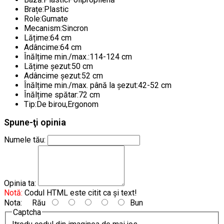
Brațe:Plastic
Role:Gumate
Mecanism:Sincron
Lățime:64 cm
Adâncime:64 cm
Înălțime min./max.:114-124 cm
Lățime șezut:50 cm
Adâncime șezut:52 cm
Înălțime min./max. până la șezut:42-52 cm
Înălțime spătar:72 cm
Tip:De birou,Ergonom
Spune-ţi opinia
Numele tău:
Opinia ta:
Notă:
Codul HTML este citit ca şi text!
Nota:
Rău
Bun
Captcha