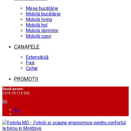
Mese bucătărie
Mobilă bucătărie
Mobilă living
Mobilă hol
Mobilă dormitor
Mobilă copii
CANAPELE
Extensibilă
Fixă
Colțar
PROMOȚII
Sună acum:
+373 79 115 553
RO
RO
RU