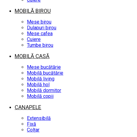
MOBILĂ BIROU
Mese birou
Dulapuri birou
Mese cafea
Cuiere
Tumbe birou
MOBILĂ CASĂ
Mese bucătărie
Mobilă bucătărie
Mobilă living
Mobilă hol
Mobilă dormitor
Mobilă copii
CANAPELE
Extensibilă
Fixă
Colțar