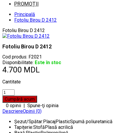
PROMOȚII
Principală
Fotoliu Birou D 2412
Fotoliu Birou D 2412
Fotoliu Birou D 2412
Cod produs:
F2021
Disponibilitate:
Este în stoc
4.700 MDL
Cantitate
0 opinii
|
Spune-ţi opinia
Descriere
Opinii (0)
Șezut/Spătar:PlacajPlasticSpumă poliuretanică
Tapițerie:StofăPlasă acrilică
Bază:PlasticPolipropilenă