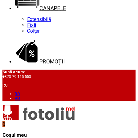
CANAPELE
Extensibilă
Fixă
Colțar
PROMOȚII
Sună acum:
+373 79 115 553
RO
RO
RU
0
Coșul meu