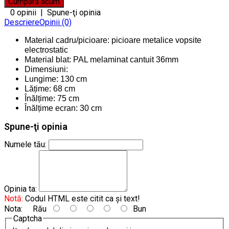
0 opinii
|
Spune-ţi opinia
Descriere
Opinii (0)
Material cadru/picioare: picioare metalice vopsite
electrostatic
Material blat: PAL melaminat cantuit 36mm
Dimensiuni:
Lungime: 130 cm
Lățime: 68 cm
Înălțime: 75 cm
Înălțime ecran: 30 cm
Spune-ţi opinia
Numele tău:
Opinia ta:
Notă:
Codul HTML este citit ca şi text!
Nota:
Rău
Bun
Captcha