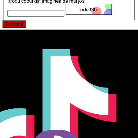
Itrodu codul din imaginea de mai jos
Continuă
Producător și importator de mobilier în Chișinău. Descoperă
o gamă variată de mobilier pentru birou, bucătărie, living,
dormitor și grădină. Calitate, funcționalitate și design
modern pentru orice spațiu.Îți punem la dispoziție soluții
complete de amenajare direct de la producător, cu garanție
extinsă și consultanță gratuită pentru proiectul tău