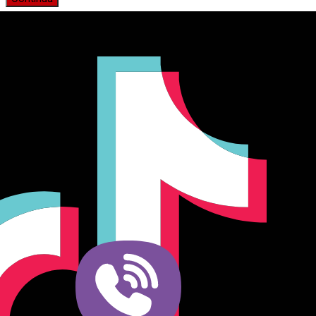
Producător și importator de mobilier în Chișinău. Descoperă
o gamă variată de mobilier pentru birou, bucătărie, living,
dormitor și grădină. Calitate, funcționalitate și design
modern pentru orice spațiu.Îți punem la dispoziție soluții
complete de amenajare direct de la producător, cu garanție
extinsă și consultanță gratuită pentru proiectul tău