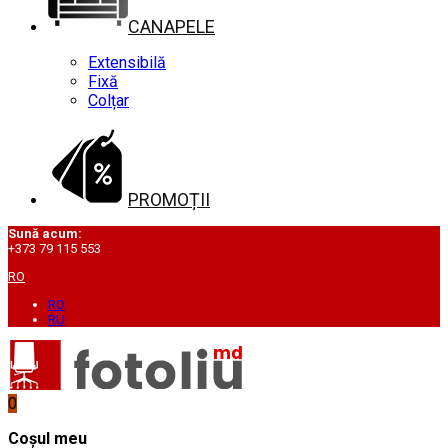
CANAPELE
Extensibilă
Fixă
Colțar
PROMOȚII
Sună acum:
+373 79 115 553
RO
RO
RU
0
Coșul meu