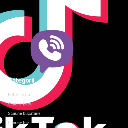
o gamă variată de mobilier pentru birou, bucătărie, living,
dormitor și grădină. Calitate, funcționalitate și design
modern pentru orice spațiu.Îți punem la dispoziție soluții
complete de amenajare direct de la producător, cu garanție
extinsă și consultanță gratuită pentru proiectul tău
Categorii
Fotolii birou
Scaune birou
Scaune bucătărie
Scaune bar