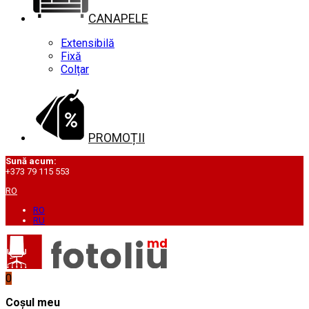
CANAPELE
Extensibilă
Fixă
Colțar
PROMOȚII
Sună acum:
+373 79 115 553
RO
RO
RU
0
Coșul meu