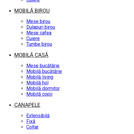
MOBILĂ BIROU
Mese birou
Dulapuri birou
Mese cafea
Cuiere
Tumbe birou
MOBILĂ CASĂ
Mese bucătărie
Mobilă bucătărie
Mobilă living
Mobilă hol
Mobilă dormitor
Mobilă copii
CANAPELE
Extensibilă
Fixă
Colțar