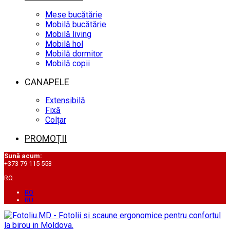
Mese bucătărie
Mobilă bucătărie
Mobilă living
Mobilă hol
Mobilă dormitor
Mobilă copii
CANAPELE
Extensibilă
Fixă
Colțar
PROMOȚII
Sună acum:
+373 79 115 553
RO
RO
RU