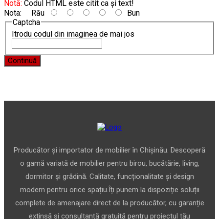
Notă:
Codul HTML este citit ca şi text!
Nota:
Rău
Bun
Captcha
Itrodu codul din imaginea de mai jos
Continuă
Producător și importator de mobilier în Chișinău. Descoperă
o gamă variată de mobilier pentru birou, bucătărie, living,
dormitor și grădină. Calitate, funcționalitate și design
modern pentru orice spațiu.Îți punem la dispoziție soluții
complete de amenajare direct de la producător, cu garanție
extinsă și consultanță gratuită pentru proiectul tău