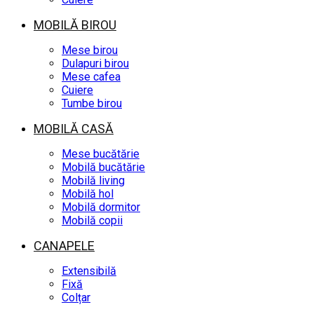
MOBILĂ BIROU
Mese birou
Dulapuri birou
Mese cafea
Cuiere
Tumbe birou
MOBILĂ CASĂ
Mese bucătărie
Mobilă bucătărie
Mobilă living
Mobilă hol
Mobilă dormitor
Mobilă copii
CANAPELE
Extensibilă
Fixă
Colțar