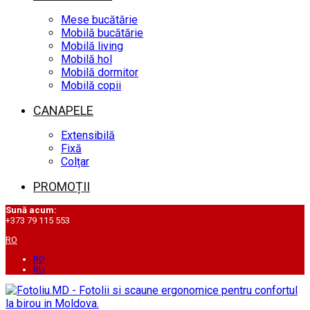
Mese bucătărie
Mobilă bucătărie
Mobilă living
Mobilă hol
Mobilă dormitor
Mobilă copii
CANAPELE
Extensibilă
Fixă
Colțar
PROMOȚII
Sună acum:
+373 79 115 553
RO
RO
RU