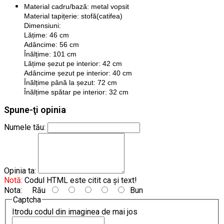
Material cadru/bază: metal vopsit
Material tapițerie: stofă(catifea)
Dimensiuni:
Lățime: 46 cm
Adâncime: 56 cm
Înălțime: 101 cm
Lățime șezut pe interior: 42 cm
Adâncime șezut pe interior: 40 cm
Înălțime până la șezut: 72 cm
Înălțime spătar pe interior: 32 cm
Spune-ţi opinia
Numele tău:
Opinia ta:
Notă:
Codul HTML este citit ca şi text!
Nota:
Rău
Bun
Captcha
Itrodu codul din imaginea de mai jos