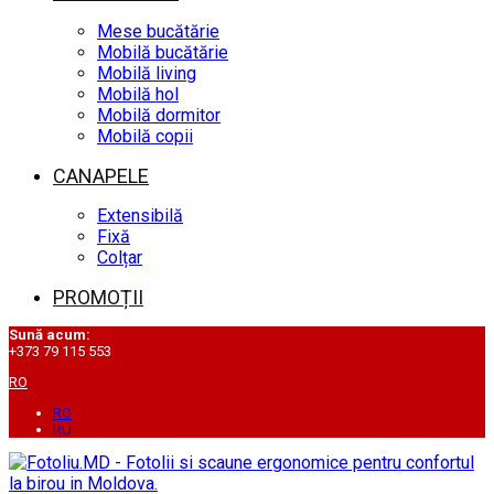
Mese bucătărie
Mobilă bucătărie
Mobilă living
Mobilă hol
Mobilă dormitor
Mobilă copii
CANAPELE
Extensibilă
Fixă
Colțar
PROMOȚII
Sună acum:
+373 79 115 553
RO
RO
RU