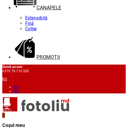
CANAPELE
Extensibilă
Fixă
Colțar
PROMOȚII
Sună acum:
+373 79 115 553
RO
RO
RU
0
Coșul meu