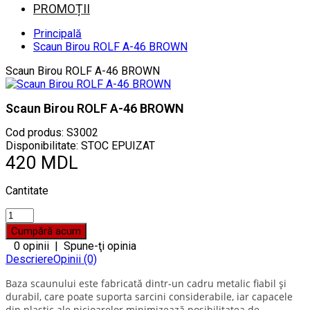
PROMOȚII
Principală
Scaun Birou ROLF A-46 BROWN
Scaun Birou ROLF A-46 BROWN
Scaun Birou ROLF A-46 BROWN
Cod produs:
S3002
Disponibilitate: STOC EPUIZAT
420 MDL
Cantitate
0 opinii
|
Spune-ţi opinia
Descriere
Opinii (0)
Baza scaunului este fabricată dintr-un cadru metalic fiabil și
durabil, care poate suporta sarcini considerabile, iar capacele
din plastic ale picioarelor minimizează posibilitatea de