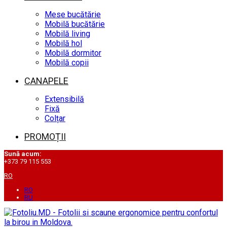
Mese bucătărie
Mobilă bucătărie
Mobilă living
Mobilă hol
Mobilă dormitor
Mobilă copii
CANAPELE
Extensibilă
Fixă
Colțar
PROMOȚII
Sună acum:
+373 79 115 553
RO
RO
RU