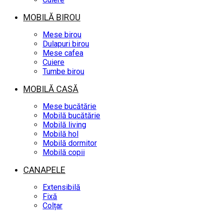
MOBILĂ BIROU
Mese birou
Dulapuri birou
Mese cafea
Cuiere
Tumbe birou
MOBILĂ CASĂ
Mese bucătărie
Mobilă bucătărie
Mobilă living
Mobilă hol
Mobilă dormitor
Mobilă copii
CANAPELE
Extensibilă
Fixă
Colțar