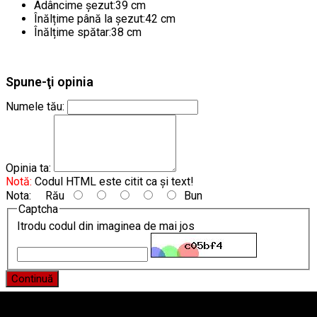
Adâncime șezut:39 cm
Înălțime până la șezut:42 cm
Înălțime spătar:38 cm
Spune-ţi opinia
Numele tău:
Opinia ta:
Notă:
Codul HTML este citit ca şi text!
Nota:
Rău
Bun
Captcha
Itrodu codul din imaginea de mai jos
Continuă