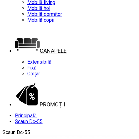
Mobilă living
Mobilă hol
Mobilă dormitor
Mobilă copii
CANAPELE
Extensibilă
Fixă
Colțar
PROMOȚII
Principală
Scaun Dc-55
Scaun Dc-55