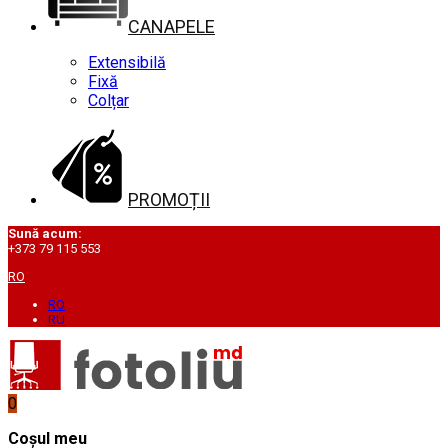
CANAPELE
Extensibilă
Fixă
Colțar
PROMOȚII
Sună acum:
+373 79 115 553
RO
RO
RU
0
Coșul meu