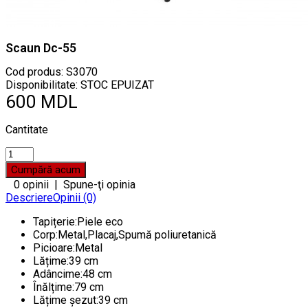
Scaun Dc-55
Cod produs:
S3070
Disponibilitate: STOC EPUIZAT
600 MDL
Cantitate
0 opinii
|
Spune-ţi opinia
Descriere
Opinii (0)
Tapițerie:Piele eco
Corp:Metal,Placaj,Spumă poliuretanică
Picioare:Metal
Lățime:39 cm
Adâncime:48 cm
Înălțime:79 cm
Lățime șezut:39 cm