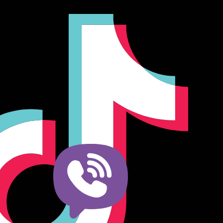
Producător și importator de mobilier în Chișinău. Descoperă
o gamă variată de mobilier pentru birou, bucătărie, living,
dormitor și grădină. Calitate, funcționalitate și design
modern pentru orice spațiu.Îți punem la dispoziție soluții
complete de amenajare direct de la producător, cu garanție
extinsă și consultanță gratuită pentru proiectul tău