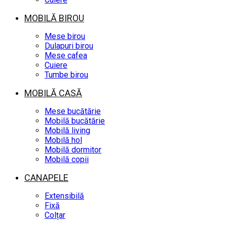
MOBILĂ BIROU
Mese birou
Dulapuri birou
Mese cafea
Cuiere
Tumbe birou
MOBILĂ CASĂ
Mese bucătărie
Mobilă bucătărie
Mobilă living
Mobilă hol
Mobilă dormitor
Mobilă copii
CANAPELE
Extensibilă
Fixă
Colțar