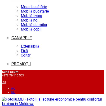
Mese bucătărie
Mobilă bucătărie
Mobilă living
Mobilă hol
Mobilă dormitor
Mobilă copii
CANAPELE
Extensibilă
Fixă
Colțar
PROMOȚII
Sună acum:
+373 79 115 553
RO
RO
RU