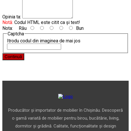
Opinia ta:
Notă:
Codul HTML este citit ca şi text!
Nota:
Rău
Bun
Captcha
Itrodu codul din imaginea de mai jos
Continuă
Producător și importator de mobilier în Chișinău. Descoperă
o gamă variată de mobilier pentru birou, bucătărie, living,
dormitor și grădină. Calitate, funcționalitate și design