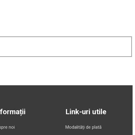
nformații
Link-uri utile
pre noi
Modalități de plată