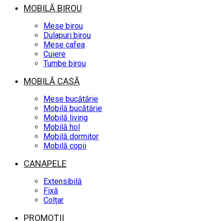
MOBILĂ BIROU
Mese birou
Dulapuri birou
Mese cafea
Cuiere
Tumbe birou
MOBILĂ CASĂ
Mese bucătărie
Mobilă bucătărie
Mobilă living
Mobilă hol
Mobilă dormitor
Mobilă copii
CANAPELE
Extensibilă
Fixă
Colțar
PROMOȚII