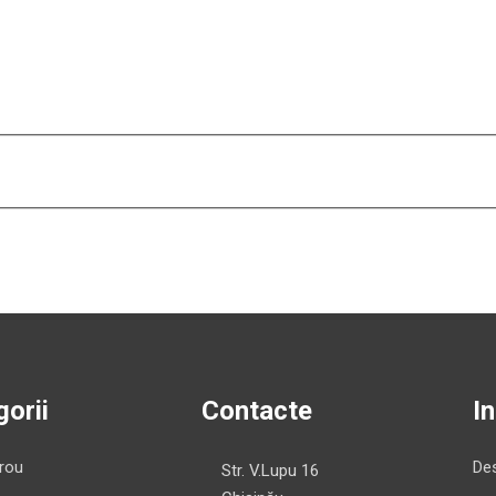
orii
Contacte
I
irou
Des
Str. V.Lupu 16