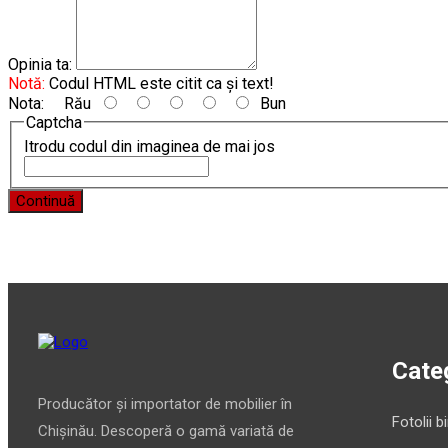
Opinia ta:
Notă:
Codul HTML este citit ca şi text!
Nota:
Rău
Bun
Captcha
Itrodu codul din imaginea de mai jos
Continuă
Categ
Producător și importator de mobilier în
Fotolii b
Chișinău. Descoperă o gamă variată de