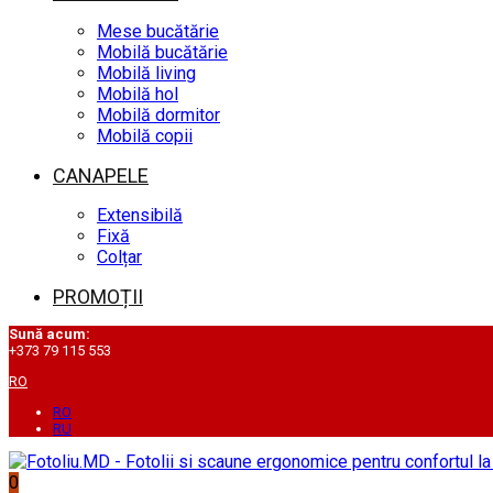
Mese bucătărie
Mobilă bucătărie
Mobilă living
Mobilă hol
Mobilă dormitor
Mobilă copii
CANAPELE
Extensibilă
Fixă
Colțar
PROMOȚII
Sună acum:
+373 79 115 553
RO
RO
RU
0