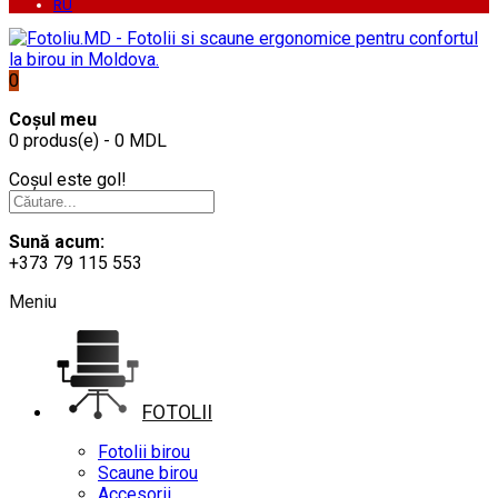
RU
0
Coșul meu
0 produs(e) - 0 MDL
Coșul este gol!
Sună acum:
+373 79 115 553
Meniu
FOTOLII
Fotolii birou
Scaune birou
Accesorii