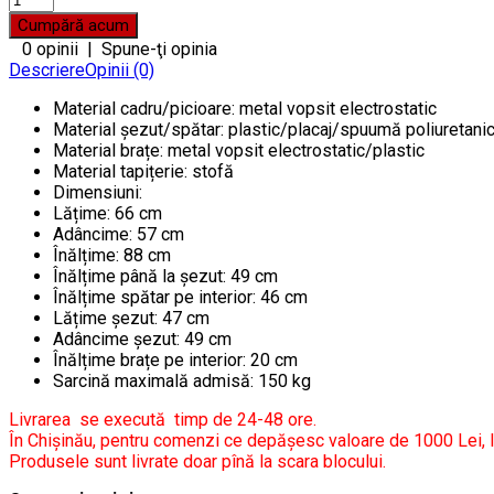
0 opinii
|
Spune-ţi opinia
Descriere
Opinii (0)
Material cadru/picioare: metal vopsit electrostatic
Material șezut/spătar: plastic/placaj/spuumă poliuretani
Material brațe: metal vopsit electrostatic/plastic
Material tapițerie: stofă
Dimensiuni:
Lățime: 66 cm
Adâncime: 57 cm
Înălțime: 88 cm
Înălțime până la șezut: 49 cm
Înălțime spătar pe interior: 46 cm
Lățime șezut: 47 cm
Adâncime șezut: 49 cm
Înălțime brațe pe interior: 20 cm
Sarcină maximală admisă: 150 kg
Livrarea se execută timp de 24-48 ore.
În Chișinău, pentru comenzi ce depășesc valoare de 1000 Lei, li
Produsele sunt livrate doar pînă la scara blocului.