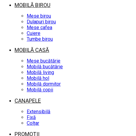
MOBILĂ BIROU
Mese birou
Dulapuri birou
Mese cafea
Cuiere
Tumbe birou
MOBILĂ CASĂ
Mese bucătărie
Mobilă bucătărie
Mobilă living
Mobilă hol
Mobilă dormitor
Mobilă copii
CANAPELE
Extensibilă
Fixă
Colțar
PROMOȚII