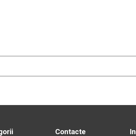
orii
Contacte
I