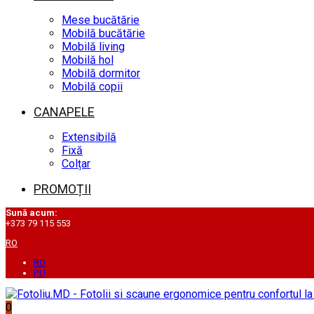
Mese bucătărie
Mobilă bucătărie
Mobilă living
Mobilă hol
Mobilă dormitor
Mobilă copii
CANAPELE
Extensibilă
Fixă
Colțar
PROMOȚII
Sună acum:
+373 79 115 553
RO
RO
RU
0