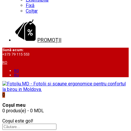
Fixă
Colțar
PROMOȚII
Sună acum:
+373 79 115 553
RO
RO
RU
0
Coșul meu
0 produs(e) - 0 MDL
Coșul este gol!