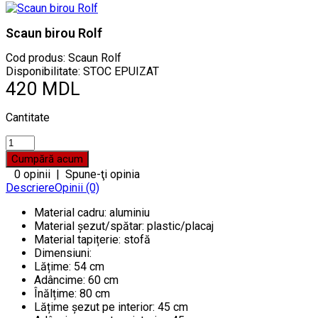
Scaun birou Rolf
Cod produs:
Scaun Rolf
Disponibilitate: STOC EPUIZAT
420 MDL
Cantitate
0 opinii
|
Spune-ţi opinia
Descriere
Opinii (0)
Material cadru: aluminiu
Material șezut/spătar: plastic/placaj
Material tapițerie: stofă
Dimensiuni:
Lățime: 54 cm
Adâncime: 60 cm
Înălțime: 80 cm
Lățime șezut pe interior: 45 cm