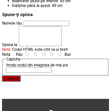
Adâncime șezut pe interior: 45 cm
Înălțime până la șezut: 49 cm
Spune-ţi opinia
Numele tău:
Opinia ta:
Notă:
Codul HTML este citit ca şi text!
Nota:
Rău
Bun
Captcha
Itrodu codul din imaginea de mai jos
Continuă