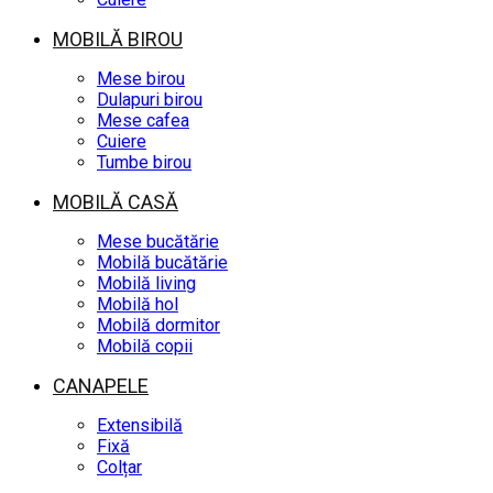
MOBILĂ BIROU
Mese birou
Dulapuri birou
Mese cafea
Cuiere
Tumbe birou
MOBILĂ CASĂ
Mese bucătărie
Mobilă bucătărie
Mobilă living
Mobilă hol
Mobilă dormitor
Mobilă copii
CANAPELE
Extensibilă
Fixă
Colțar