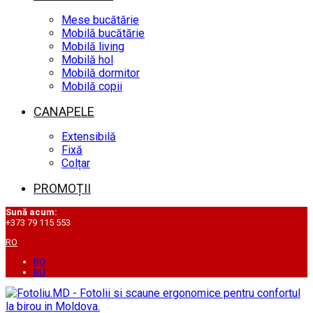
Mese bucătărie
Mobilă bucătărie
Mobilă living
Mobilă hol
Mobilă dormitor
Mobilă copii
CANAPELE
Extensibilă
Fixă
Colțar
PROMOȚII
Sună acum:
+373 79 115 553
RO
RO
RU