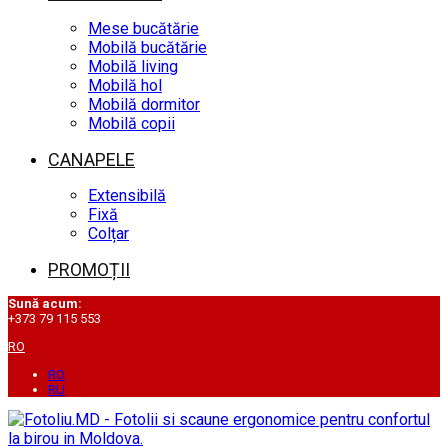
Mese bucătărie
Mobilă bucătărie
Mobilă living
Mobilă hol
Mobilă dormitor
Mobilă copii
CANAPELE
Extensibilă
Fixă
Colțar
PROMOȚII
Sună acum:
+373 79 115 553
RO
RO
RU