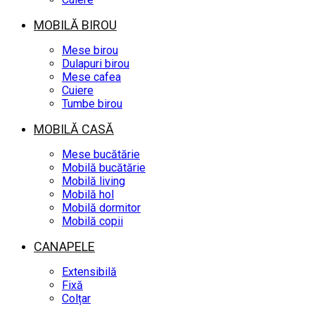
MOBILĂ BIROU
Mese birou
Dulapuri birou
Mese cafea
Cuiere
Tumbe birou
MOBILĂ CASĂ
Mese bucătărie
Mobilă bucătărie
Mobilă living
Mobilă hol
Mobilă dormitor
Mobilă copii
CANAPELE
Extensibilă
Fixă
Colțar